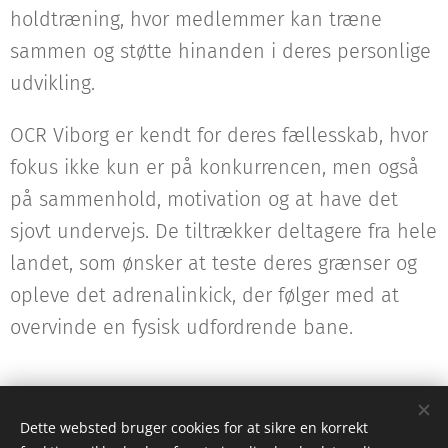
holdtræning, hvor medlemmer kan træne
sammen og støtte hinanden i deres personlige
udvikling.
OCR Viborg er kendt for deres fællesskab, hvor
fokus ikke kun er på konkurrencen, men også
på sammenhold, motivation og at have det
sjovt undervejs. De tiltrækker deltagere fra hele
landet, som ønsker at teste deres grænser og
opleve det adrenalinkick, der følger med at
overvinde en fysisk udfordrende bane.
Dette websted bruger cookies for at sikre en korrekt